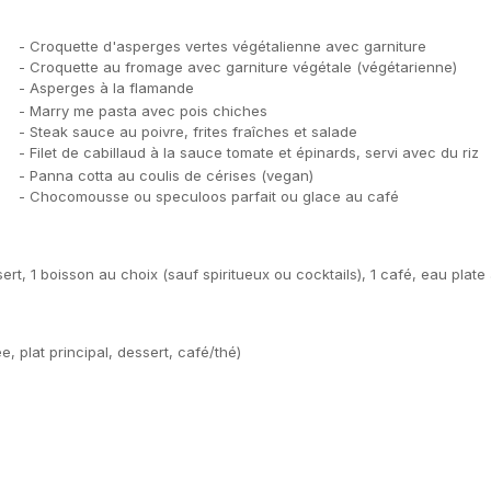
- Croquette d'asperges vertes végétalienne avec garniture
- Croquette au fromage avec garniture végétale (végétarienne)
- Asperges à la flamande
- Marry me pasta avec pois chiches
- Steak sauce au poivre, frites fraîches et salade
- Filet de cabillaud à la sauce tomate et épinards, servi avec du riz
- Panna cotta au coulis de cérises (vegan)
- Chocomousse ou speculoos parfait ou glace au café
sert, 1 boisson au choix (sauf spiritueux ou cocktails), 1 café, eau plate
, plat principal, dessert, café/thé)