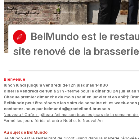
BelMundo est le restau
site renové de la brasseri
Bienvenue
lunch lundi jusqu'a vendredi de 12h jusqu'au 14h30
diner le vendredi de 18h à 21h - fermé pour le dîner du 24 juillet au 
Chaque premier dimanche du mois (sauf en janvier et en août): Br
BelMundo peut être réservé les soirs de semaine et les week-ends
contactez-nous par belmundo@grooteiland.brussels
Nouveau ! Café + gâteau fait maison tous les jours de la semaine de 
Fermé les jours fériés et entre Noël et le Nouvel An
Au sujet de BelMundo
BelMundo est le restaurant de Groot Eiland dans la malterie rénovée 