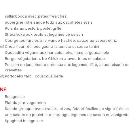
saltimbocca avec pates freaiches
aubergine rotie sauce todu aux cacahétes et riz
Polenta au pesto & poulet grillé
Shakshuka aux œufs et légumes de saison
Courgettes farcies à la viande hachée, sauce au yaourt et riz
en)
Chou-fleur rôti, boulgour à la tomate et sauce tahini
Quesadilla végane aux haricots noirs, maïs et guacamole
Burger végétarien « No Chicken » avec frites et salade
Poisson du jour, risotto crémeux aux légumes d’été, sauce bisque d
crevettes
en)
Portobello farci, couscous perlé
INE
Bolognaise
Plat du jour vegetarien
Salade grecque avec tzatziki, olives, feta et feuilles de vigne farcies
une salade au poulet et à 'l orange, légumes de saison et vinaigrett
Spaghetti bolognaise