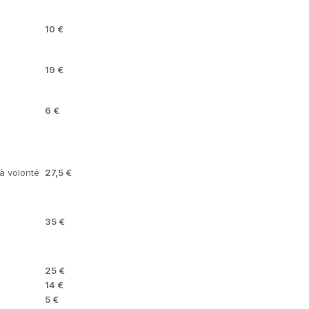
10 €
19 €
6 €
 à volonté
27,5 €
35 €
25 €
14 €
5 €