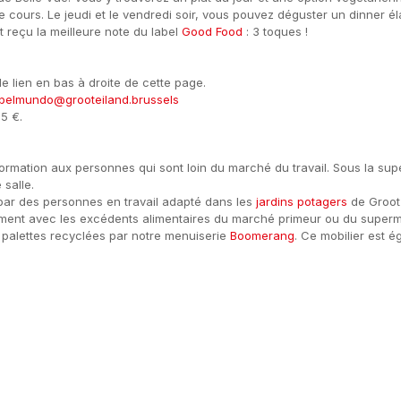
re cours. Le jeudi et le vendredi soir, vous pouvez déguster un dinne
reçu la meilleure note du label
Good Food
: 3 toques !
 lien en bas à droite de cette page.
belmundo@grooteiland.brussels
75 €.
formation aux personnes qui sont loin du marché du travail. Sous la sup
 salle.
par des personnes en travail adapté dans les
jardins potagers
de Groot 
ement avec les excédents alimentaires du marché primeur ou du superma
e palettes recyclées par notre menuiserie
Boomerang
. Ce mobilier est é