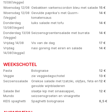
11/08(Veggie)
Woensdag 12/08
Gebakken varkenscordon bleu met salade
15 €
Woensdag 12/08
Gevulde paprika's met Quorn-
14 €
(Veggie)
tomatensaus
Donderdag
luiks salade met tofu
14 €
13/08(Vegan)
Donderdag 13/08
Seizoensgroentensalade met burrata
14 €
(Veggie)
Vrijdag 14/08
Vis van de dag
17 €
Vrijdag
nasi goreng met eiren en salade
14 €
14/08(Veggie)
WEEKSCHOTEL
Pasta
Bolognaise
12 €
Veggie
zie veggiedagschotel
13 €
Seizoenssalade
Griekse salade met tzatziki, olijfjes, feta en
12 €
gevulde wijnbladeren
Salade Bel
slaatje kip met sinaasappel,
12 €
Mundo
seizoensgroeten en vinaigrette
KIDS spaghetti
Spaghetti bolognaise
6,5 €