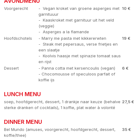
AVONDMENU
Voorgerecht
- Vegan kroket van groene asperges met
10 €
garnituuur
- Kaaskroket met garnituur uit het veld
(veggie)
- Asperges a la flamande
Hoofdschotels
- Marry me pasta met kikkererwten
19 €
- Steak met pepersaus, verse frietjes en
een slaatje
- Koolvis haasje met spinazie tomaat saus
en rijst
Dessert
- Panna cotta met kersencoulis (vegan)
6 €
- Chocomousse of speculoos parfait of
koffie ijs
LUNCH MENU
soep, hoofdgerecht, dessert, 1 drankje naar keuze (behalve
27,5 €
sterke dranken of cocktails), 1 koffie, plat water à volonté
DINNER MENU
Bel Mundo (amuses, voorgerecht, hoofdgerecht, dessert,
35 €
koffie/thee)