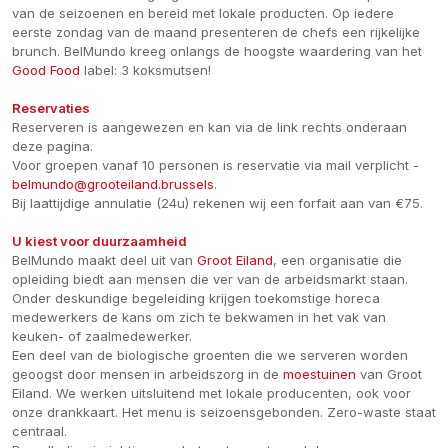
van de seizoenen en bereid met lokale producten. Op iedere
eerste zondag van de maand presenteren de chefs een rijkelijke
brunch. BelMundo kreeg onlangs de hoogste waardering van het
Good Food
label: 3 koksmutsen!
Reservaties
Reserveren is aangewezen en kan via de link rechts onderaan
deze pagina.
Voor groepen vanaf 10 personen is reservatie via mail verplicht -
belmundo@grooteiland.brussels
.
Bij laattijdige annulatie (24u) rekenen wij een forfait aan van €75.
U kiest voor duurzaamheid
BelMundo maakt deel uit van
Groot Eiland
, een organisatie die
opleiding biedt aan mensen die ver van de arbeidsmarkt staan.
Onder deskundige begeleiding krijgen toekomstige horeca
medewerkers de kans om zich te bekwamen in het vak van
keuken- of zaalmedewerker.
Een deel van de biologische groenten die we serveren worden
geoogst door mensen in arbeidszorg in de
moestuinen
van Groot
Eiland. We werken uitsluitend met lokale producenten, ook voor
onze drankkaart. Het menu is seizoensgebonden. Zero-waste staat
centraal.