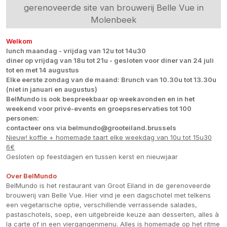
gerenoveerde site van brouwerij Belle Vue in
Molenbeek
Welkom
lunch maandag - vrijdag van 12u tot 14u30
diner op vrijdag van 18u tot 21u - gesloten voor diner van 24 juli
tot en met 14 augustus
Elke eerste zondag van de maand: Brunch van 10.30u tot 13.30u
(niet in januari en augustus)
BelMundo is ook bespreekbaar op weekavonden en in het
weekend voor privé-events en groepsreservaties tot 100
personen:
contacteer ons via belmundo@grooteiland.brussels
Nieuw! koffie + homemade taart elke weekdag van 10u tot 15u30
6€
Gesloten op feestdagen en tussen kerst en nieuwjaar
Over BelMundo
BelMundo is het restaurant van Groot Eiland in de gerenoveerde
brouwerij van Belle Vue. Hier vind je een dagschotel met telkens
een vegetarische optie, verschillende verrassende salades,
pastaschotels, soep, een uitgebreide keuze aan desserten, alles à
la carte of in een viergangenmenu. Alles is homemade op het ritme