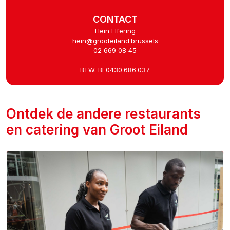
CONTACT
Hein Elfering
hein@grooteiland.brussels
02 669 08 45
BTW: BE0430.686.037
Ontdek de andere restaurants
en catering van Groot Eiland