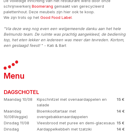
De volledige inrichting van het restaurant werd door onze
schrijnwerkerij
Boomerang
gemaakt van gerecycleerd
palettenhout. Deze meubels zijn hier ook te koop.
We zijn trots op het
Good Food Label
.
"Via deze weg nog even een welgemeende danku aan het hele
Belmundo team. De ruimte was prachtig aangekleed, de bediening
top, het eten lekker en iedereen was meer dan tevreden. Kortom,
een geslaagd feest!
" - Kati & Bart
Menu
DAGSCHOTEL
Maandag 10/08
Kipschnitzel met ovenaardappelen en
15 €
salade
Maandag
Bloemkooltartaar met
14 €
10/08Veggie)
ovengebakkenaardappelen
Dinsdag 11/08
Vleesbrood met puree en demi-glacesaus
15 €
Dinsdag
Aardappelkebbeh met tzatziki
14 €