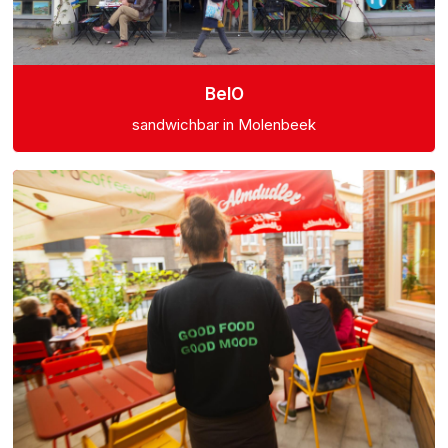
BelO
sandwichbar in Molenbeek